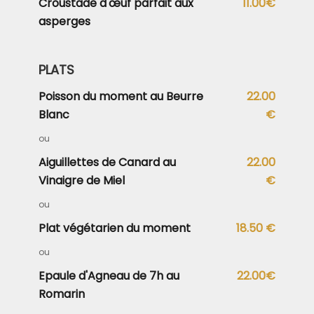
Croustade d'œuf parfait aux
11.00€
asperges
PLATS
Poisson du moment au Beurre
22.00
Blanc
€
ou
Aiguillettes de Canard au
22.00
Vinaigre de Miel
€
ou
Plat végétarien du moment
18.50 €
ou
Epaule d'Agneau de 7h au
22.00€
Romarin