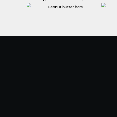
Apple cider sauce and pork
B
Peanut butter bars
€
15.90
€
25.00