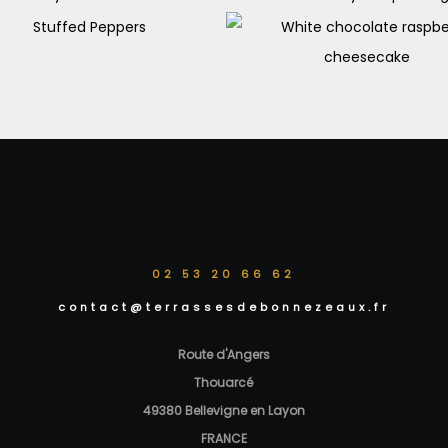
eef & Barley Bun with
Creamy rice puddi
Horseradish
Stuffed Peppers
€
9.90
€
11.00
White chocolate rasp
€
11.50
cheesecake
€
9.90
02 53 20 66 62
contact@terrassesdebonnezeaux.fr
Route d'Angers
Thouarcé
49380 Bellevigne en Layon
FRANCE