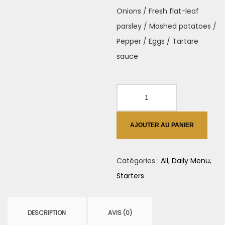
Onions / Fresh flat-leaf
parsley / Mashed potatoes /
Pepper / Eggs / Tartare
sauce
quantité
de
Aubergine
AJOUTER AU PANIER
Dip
Catégories :
All
,
Daily Menu
,
Starters
DESCRIPTION
AVIS (0)