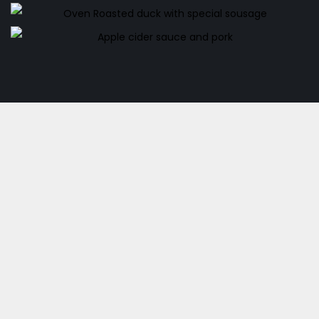
Peanut butter bars
Creamy rice pudding
€
25.00
Oven Roasted duck with special sousage
€
9.90
Apple cider sauce and pork
€
25.00
€
15.90