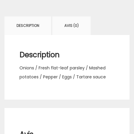
duck
with
special
DESCRIPTION
AVIS (0)
sousage
Description
Onions / Fresh flat-leaf parsley / Mashed
potatoes / Pepper / Eggs / Tartare sauce