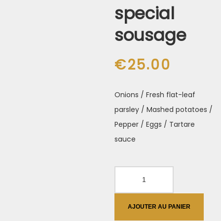
special
sousage
€
25.00
Onions / Fresh flat-leaf
parsley / Mashed potatoes /
Pepper / Eggs / Tartare
sauce
quantité
de
Oven
AJOUTER AU PANIER
Roasted