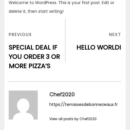
Welcome to WordPress. This is your first post. Edit or
delete it, then start writing!
Navigation
de
PREVIOUS
NEX
PREVIOUS
NEXT
l’article
POST
POS
SPECIAL DEAL IF
HELLO WORLD!
YOU ORDER 3 OR
MORE PIZZA’S
Chef2020
https://terrassesdebonnezeaux.fr
View all posts by Chef2020