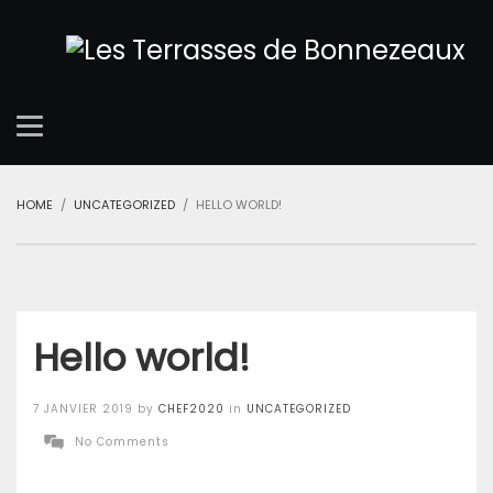
HOME
UNCATEGORIZED
HELLO WORLD!
Hello world!
Posted
7 JANVIER 2019
by
CHEF2020
in
UNCATEGORIZED
on
No Comments